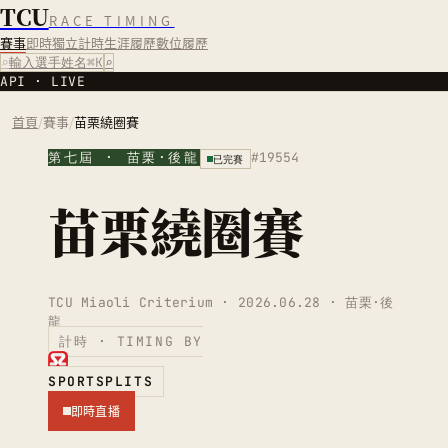
TCU
RACE TIMING
賽事
即時
獨立計時
生涯履歷
數位履歷
⌕
輸入選手姓名
⌘K
⌕
API · LIVE
首頁
/
賽事
/
苗栗繞圈賽
第七屆
·
苗栗·後龍
#
19554
已完賽
苗栗繞圈賽
TCU Miaoli Criterium
· 2026.06.28
· 苗栗·後
龍
計時 · TIMING BY
SPORTSPLITS
即時直播